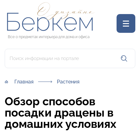
О дизайне
Беркем
Все о предметах интерьера для дома и офиса
Главная
Растения
Обзор способов
посадки драцены в
домашних условиях