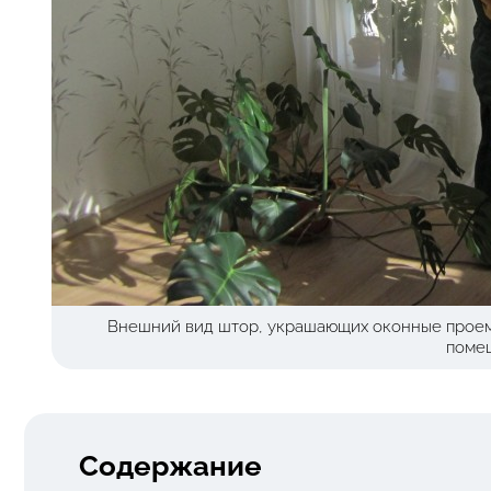
Внешний вид штор, украшающих оконные проем
поме
Содержание