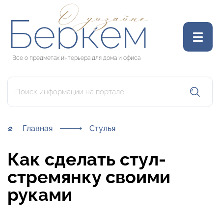
О дизайне
Беркем
Все о предметах интерьера для дома и офиса
Главная
Стулья
Как сделать стул-
стремянку своими
руками